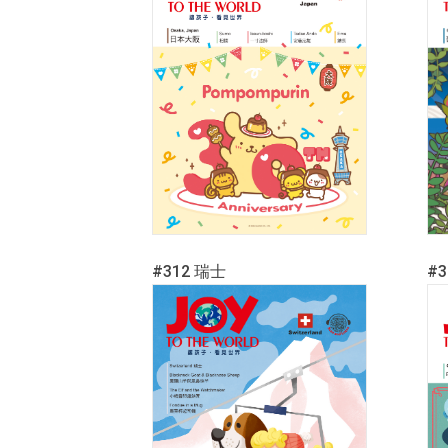
#312 瑞士
#