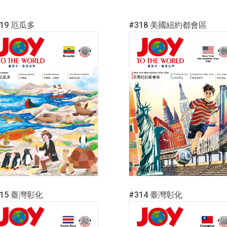
319 厄瓜多
#318 美國紐約都會區
315 臺灣彰化
#314 臺灣彰化